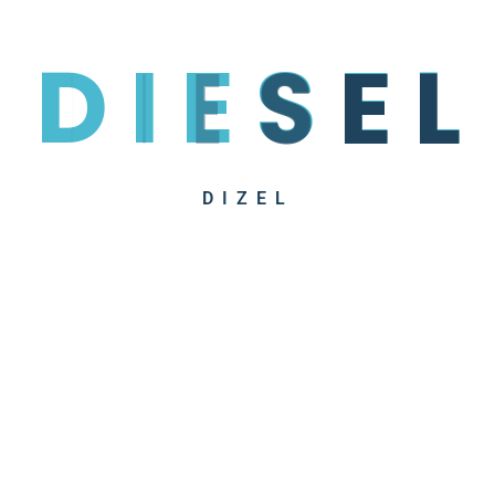
D
I
E
S
E
L
DIZEL