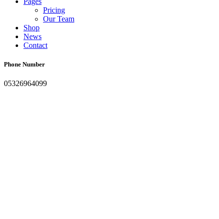
Pages
Pricing
Our Team
Shop
News
Contact
Phone Number
05326964099