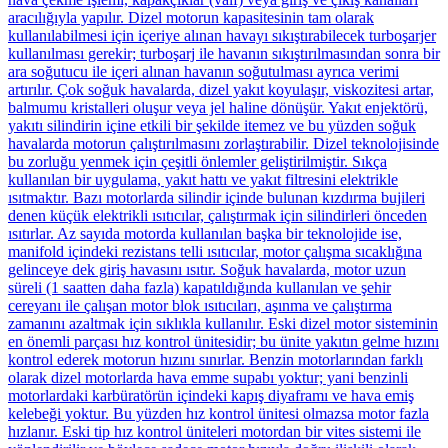
aracılığıyla yapılır. Dizel motorun kapasitesinin tam olarak
kullanılabilmesi için içeriye alınan havayı sıkıştırabilecek turboşarjer
kullanılması gerekir; turboşarj ile havanın sıkıştırılmasından sonra bir
ara soğutucu ile içeri alınan havanın soğutulması ayrıca verimi
artırılır. Çok soğuk havalarda, dizel yakıt koyulaşır, viskozitesi artar,
balmumu kristalleri oluşur veya jel haline dönüşür. Yakıt enjektörü,
yakıtı silindirin içine etkili bir şekilde itemez ve bu yüzden soğuk
havalarda motorun çalıştırılmasını zorlaştırabilir. Dizel teknolojisinde
bu zorluğu yenmek için çeşitli önlemler geliştirilmiştir. Sıkça
kullanılan bir uygulama, yakıt hattı ve yakıt filtresini elektrikle
ısıtmaktır. Bazı motorlarda silindir içinde bulunan kızdırma bujileri
denen küçük elektrikli ısıtıcılar, çalıştırmak için silindirleri önceden
ısıtırlar. Az sayıda motorda kullanılan başka bir teknolojide ise,
manifold içindeki rezistans telli ısıtıcılar, motor çalışma sıcaklığına
gelinceye dek giriş havasını ısıtır. Soğuk havalarda, motor uzun
süreli (1 saatten daha fazla) kapatıldığında kullanılan ve şehir
cereyanı ile çalışan motor blok ısıtıcıları, aşınma ve çalıştırma
zamanını azaltmak için sıklıkla kullanılır. Eski dizel motor sisteminin
en önemli parçası hız kontrol ünitesidir; bu ünite yakıtın gelme hızını
kontrol ederek motorun hızını sınırlar. Benzin motorlarından farklı
olarak dizel motorlarda hava emme supabı yoktur; yani benzinli
motorlardaki karbüratörün içindeki kapış diyaframı ve hava emiş
kelebeği yoktur. Bu yüzden hız kontrol ünitesi olmazsa motor fazla
hızlanır. Eski tip hız kontrol üniteleri motordan bir vites sistemi ile