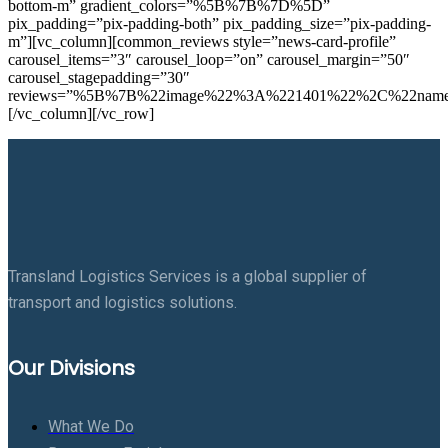
bottom-m” gradient_colors=”%5B%7B%7D%5D”
pix_padding=”pix-padding-both” pix_padding_size=”pix-padding-
m”][vc_column][common_reviews style=”news-card-profile”
carousel_items=”3″ carousel_loop=”on” carousel_margin=”50″
carousel_stagepadding=”30″
reviews=”%5B%7B%22image%22%3A%221401%22%2C%22name%22
[/vc_column][/vc_row]
Transland Logistics Services is a global supplier of
transport and logistics solutions.
Our Divisions
What We Do