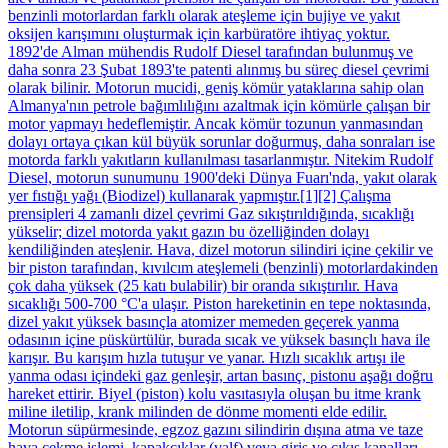
benzinli motorlardan farklı olarak ateşleme için bujiye ve yakıt
oksijen karışımını oluşturmak için karbüratöre ihtiyaç yoktur.
1892'de Alman mühendis Rudolf Diesel tarafından bulunmuş ve
daha sonra 23 Şubat 1893'te patenti alınmış bu süreç diesel çevrimi
olarak bilinir. Motorun mucidi, geniş kömür yataklarına sahip olan
Almanya'nın petrole bağımlılığını azaltmak için kömürle çalışan bir
motor yapmayı hedeflemiştir. Ancak kömür tozunun yanmasından
dolayı ortaya çıkan kül büyük sorunlar doğurmuş, daha sonraları ise
motorda farklı yakıtların kullanılması tasarlanmıştır. Nitekim Rudolf
Diesel, motorun sunumunu 1900'deki Dünya Fuarı'nda, yakıt olarak
yer fıstığı yağı (Biodizel) kullanarak yapmıştır.[1][2] Çalışma
prensipleri 4 zamanlı dizel çevrimi Gaz sıkıştırıldığında, sıcaklığı
yükselir; dizel motorda yakıt gazın bu özelliğinden dolayı
kendiliğinden ateşlenir. Hava, dizel motorun silindiri içine çekilir ve
bir piston tarafından, kıvılcım ateşlemeli (benzinli) motorlardakinden
çok daha yüksek (25 katı bulabilir) bir oranda sıkıştırılır. Hava
sıcaklığı 500-700 °C'a ulaşır. Piston hareketinin en tepe noktasında,
dizel yakıt yüksek basınçla atomizer memeden geçerek yanma
odasının içine püskürtülür, burada sıcak ve yüksek basınçlı hava ile
karışır. Bu karışım hızla tutuşur ve yanar. Hızlı sıcaklık artışı ile
yanma odası içindeki gaz genleşir, artan basınç, pistonu aşağı doğru
hareket ettirir. Biyel (piston) kolu vasıtasıyla oluşan bu itme krank
miline iletilip, krank milinden de dönme momenti elde edilir.
Motorun süpürmesinde, egzoz gazını silindirin dışına atma ve taze
hava çekme işlemi, kapakçıklar (valf) veya giriş ve çıkış kanalları