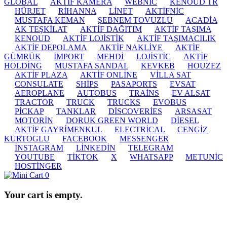
GLOBAL
AKTİF KAMERA
WEBNİC
KENOUD TR
HÜRJET
RİHANNA
LİNET
AKTİFNİC
MUSTAFA KEMAN
ŞEBNEM TOVUZLU
ACADİA
AK TEŞKİLAT
AKTİF DAĞITIM
AKTİF TAŞIMA
KENOUD
AKTİF LOJİSTİK
AKTİF TAŞIMACILIK
AKTİF DEPOLAMA
AKTİF NAKLİYE
AKTİF
GÜMRÜK
İMPORT
MEHDİ
LOJİSTİC
AKTİF
HOLDİNG
MUSTAFA SANDAL
KEVKEB
HOUZEZ
AKTİF PLAZA
AKTİF ONLİNE
VİLLA SAT
CONSULATE
SHİPS
PASAPORTS
EVSAT
AEROPLANE
AUTOBUS
TRAİNS
EV ALSAT
TRACTOR
TRUCK
TRUCKS
EVOBUS
PİCKAP
TANKLAR
DİSCOVERİES
ARSASAT
MOTORİN
DORUK GREEN WORLD
DİESEL
AKTİF GAYRİMENKUL
ELECTRİCAL
CENGİZ
KURTOGLU
FACEBOOK
MESSENGER
İNSTAGRAM
LİNKEDİN
TELEGRAM
YOUTUBE
TİKTOK
X
WHATSAPP
METUNİC
HOSTİNGER
0
Your cart is empty.