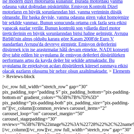
ise modern dizel motorlarda kullanılır. Burada motordaki yanma
odasına yakıt doğrudan püskürtülür. Emisyon Kontrolü Dizel
motorların en büyük sorunlarından biri, yanma veriminin düşük
olmasıdır. Bir başka deyişle, yanma odasına giren yakıt homojenize
bir şekilde yanmaz. Bunun sonucunda ortama çok fazla sera etkisi
yapacak gazlar verilir. Bunun kontrolü son yıllarda dizel motor
üreticilerinin en büyük sorunlarından birisi haline gelmiştir. Avrupa
Birliği'nin almış olduğu karara göre Kasım 2008'de Euro V
standartları Avrupa'da devreye girmiştir. Emisyon değerlerini
düşürmek için ise araştırmalar hâlâ devam etmekte. NADI konsepti
diye tabir edilen bir uygulama ile emisyon değerleri düşürülürken
performans artışı da kayda değer bir şekilde artmaktadır. Bu
uygulama ile enjeksiyon açıları düşürülerek küresel ısınmaya etkisi
olacak gazların oluşumu bir nebze olsun azaltılmaktadır.
>
Elements
>
Reviews-block
[vc_row full_width=”stretch_row” gap=”30″
pix_padding_top=”padding S” pix_padding_bottom=”pix-padding-
bottom-m” gradient_colors=”%5B%7B%7D%5D”
pix_padding=”pix-padding-both” pix_padding_size=”pix-padding-
m”][vc_column][common_reviews carousel_items=”2″
carousel_loop=”on” carousel_margin=”50″
carousel_stagepadding=”30″
reviews=”%5B%7B%22image%22%3A%22728%22%2C%22name%22%
[/vc_column][/vc_row][vc_row full_width=”stretch_row” gap=”30″