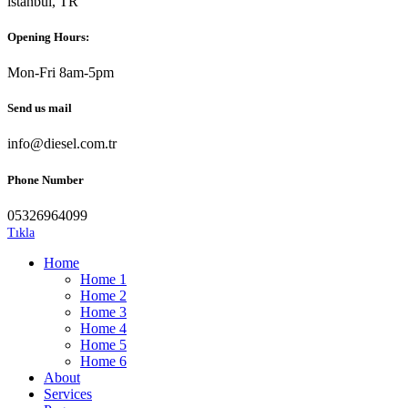
istanbul, TR
Opening Hours:
Mon-Fri 8am-5pm
Send us mail
info@diesel.com.tr
Phone Number
05326964099
Tıkla
Home
Home 1
Home 2
Home 3
Home 4
Home 5
Home 6
About
Services