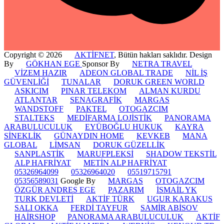
Copyright © 2026
AKTİFNET
, Bütün hakları saklıdır. Design
By
GÖKHAN EGE
Sponsor By
NETRA TRAVEL
VİZEM HAZIR
ADEON GLOBAL TRADE
NİL İŞ
GÜVENLİĞİ
TUNALAR
DORUK GREEN WORLD
ASKICIM
PINAR TELEKOM
ALMAN KURDU
ATLANTAR
SENAGRAFİK
MARGAS
WANDSTOFF
PAKTEL
OTOGAZCIM
STALTEKS
MEDİFARMA LOJİSTİK
PANORAMA
ARABULUCULUK
EYÜBOĞLU HUKUK
KAYRA
SİNEKLİK
GÜNAYDIN HOME
KEVKEB
MANA
GLOBAL
LİMSAN
DORUK GÜZELLİK
SANPLASTİK
MARUFPLEKSİ
SHADOW TEKSTİL
ALP HAFRİYAT
METİN ALP HAFRİYAT
05326964099
05326964020
05519715791
05356589031
Google By
MARGAS
OTOGAZCIM
ÖZGÜR ANDRES EGE
PAZARIM
İSMAİL YK
TURK DEVLETİ
AKTİF TÜRK
UGUR KARAKUS
SALI OKKA
FERDİ TAYFUR
SAMİR ABİSOV
HAİRSHOP
PANORAMA ARABULUCULUK
AKTİF