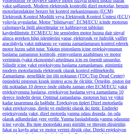
yönlendirilir ve böylece sadece motor hızıyla doğru ilişkili olarak
yakıt sağlanırdı. Modern elektronik kontrollü dizel motorlar, benzin
motorlarındakine benzer bir kontrol mekanizmasını (ECM)
Elektronik Kontrol Modülü veya Elektronik Kontrol Ünitesi (ECU)
yoluyla uygularlar. Motor "bilgisayarı" ECM/ECU içinde motorun
çalışmasıyla ilgili algoritmalar ve kalibrasyon tabloları
kaydedilmiştir. ECM/ECU bir sensörden motor hızına dair sinyal
alınca gereken bilgi işlemlerini yapar, elektronik ve hidrolik valfler
aracılığıyla yakıt miktarını ve yanma zamanlamasını kontrol ederek
motor hızını sabit tutar. Yakıtın pistonların içine enjeksiyonunun
başlama zamanının kontrolü, emisyonların azaltılması ve motor
veriminin (yakıt ekonomisi) artırılması için en önemli unsurdur.
Silindir içine yakıt enjeksiyonu başlama zamanlaması, günümüz
modern motorlarında elektronik olarak kontrol edilmektedir.
Zamanlama, genellikle üst ölü noktanın (TDC/Top Dead Center)
önündeki pistonun krank ünitesi açısı ile ölçülür. Örneğin, piston üst
ölü noktadan 10 derece önde olduğu zaman eğer ECM/ECU yakıt
enjeksiyonuna başlarsa, enjeksiyon başlama veya zamanlama 10
derece öndedir denir. Optimal zamanlama, motorun hızı ve yükü
kadar tasarımına da bağlıdır. Enjeksiyon tipleri Dizel motorlarda
yakıt enjeksiyonu, direkt ve endirekt olarak iki tiptir. Endirekt
enjeksiyonda yakıt, dizel motorda yanma odası dışında, ön oda
olarak adlandırılan yere verilir. Yanma başladığında yanma odasının
içine yayılır. Bu tipte motordaki aşırı gürültü ve titreşim düşürülür,
fakat ısı kaybı artar ve motor verimi düşük olur. Direkt enjeksiyon