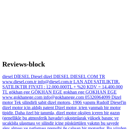
Reviews-block
diesel DİESEL Diesel dizel DIESEL DIESEL COM TR
www.diesel.com.tr info@diesel.com.tr LAN ADI SATILIKTIR.
SATILIKTIR FIYATI : 12.000.000TL + %20 KDV = 14.400.000
TL gökhan ege GÖKHAN EGE gokhan ege GOKHAN EGE
www.gokhanege.com info@gokhanege.com 05326964099 Dizel
motor Tek silindirli sabit dizel motoru, 1906 yapımı Rudolf Diesel'in
dizel motor için aldığı patent Dizel motor, içten yanmalı bir motor
tipidir. Daha özel bir tanımla, dizel motor oksijen içeren bir gazın
(genellikle bu atmosferik havadır) sıkıştırılarak yüksek basınç ve
sıcaklığa ulaşması ve silindir içine püskürtülen yakıtın bu sayede
alev alması ve patlaması prensibi ile çalışan bir motordur. Bu yüzden