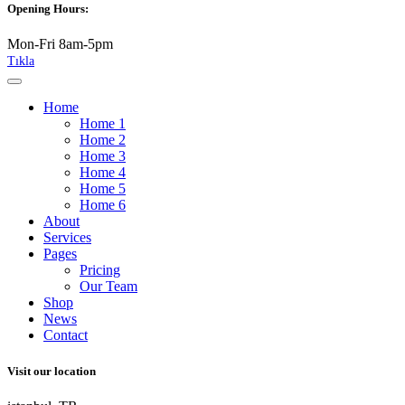
Opening Hours:
Mon-Fri 8am-5pm
Tıkla
Home
Home 1
Home 2
Home 3
Home 4
Home 5
Home 6
About
Services
Pages
Pricing
Our Team
Shop
News
Contact
Visit our location